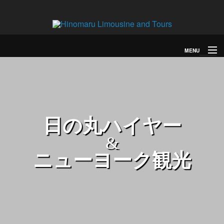
MENU
SERVICE
サービス
ハイヤー
空港送迎
長距離
観光
日⁠の⁠丸ハ⁠イ⁠ヤ⁠ー
スペシャルツアー
&
その他のサービス
ニューヨーク観⁠光
Price
料金
料金
お支払い
FLEET
車種
Sedan