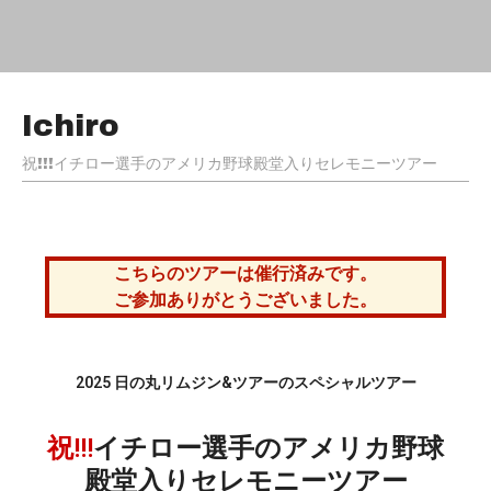
SUV
Luxury VAN
Sprinter 14
ABOUT US
会社概要
Ichiro
CONTACT
お問い合わせ
祝!!!イチロー選手のアメリカ野球殿堂入りセレモニーツアー
こちらのツアーは催行済みです。
ご参加ありがとうございました。
2025
日の丸リムジン
&
ツアーのスペシャルツアー
祝!!!
イチロー選手のアメリカ野球
殿堂入りセレモニーツアー