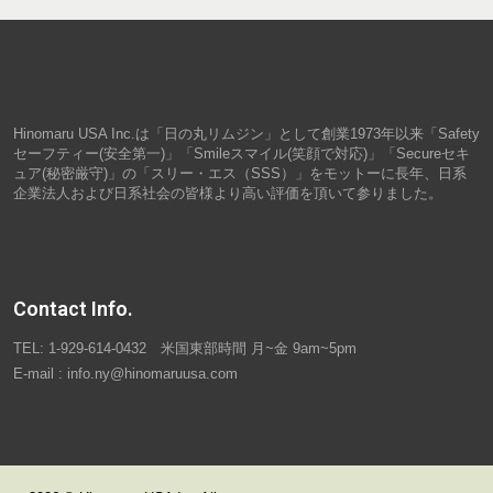
Hinomaru USA Inc.は「日の丸リムジン」として創業1973年以来「Safety
セーフティー(安全第一)」「Smileスマイル(笑顔で対応)」「Secureセキ
ュア(秘密厳守)」の「スリー・エス（SSS）」をモットーに長年、日系
企業法人および日系社会の皆様より高い評価を頂いて参りました。
Contact Info.
TEL: 1-929-614-0432 米国東部時間 月~金 9am~5pm
E-mail : info.ny@hinomaruusa.com